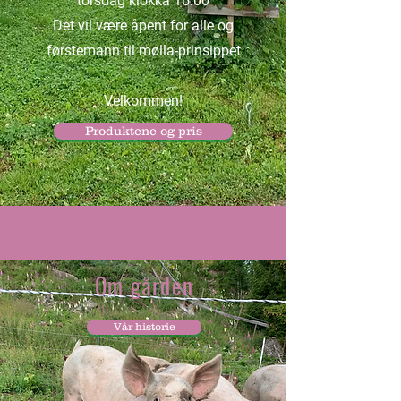
torsdag klokka 16:00
Det vil være åpent for alle og
førstemann til mølla-prinsippet
Velkommen!
Produktene og pris
Om gården
Vår historie