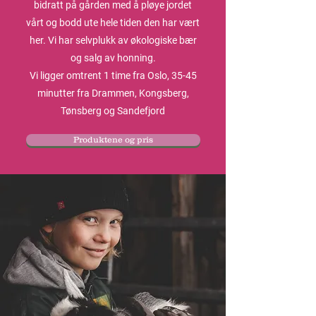
bidratt på gården med å pløye jordet
vårt og bodd ute hele tiden den har vært
her. Vi har selvplukk av økologiske bær
og salg av honning.
Vi ligger omtrent 1 time fra Oslo, 35-45
minutter fra Drammen, Kongsberg,
Tønsberg og Sandefjord
Produktene og pris