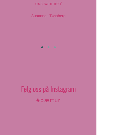
oss sammen"
Susanne - Tønsberg
Følg oss på Instagram
#bærtur