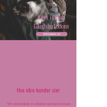
Kom innom
Gårdsbutikken
Adressen er:
Hva våre kunder sier
"Ett sted både vi voksne og barna koser