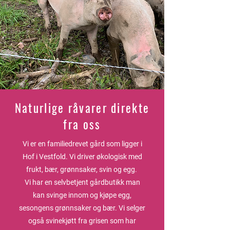
Naturlige råvarer direkte
fra oss
Vi er en familiedrevet gård som ligger i
Hof i Vestfold. Vi driver økologisk med
frukt, bær, grønnsaker, svin og egg.
Vi har en selvbetjent gårdbutikk man
kan svinge innom og kjøpe egg,
sesongens grønnsaker og bær. Vi selger
også svinekjøtt fra grisen som har