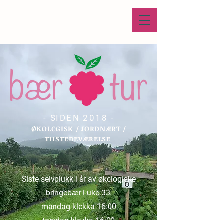
- SIDEN 2018 -
ØKOLOGISK / JORDNÆRT /
TILSTEDEVÆRELSE
Siste selvplukk i år av økologiske
bringebær i uke 33.
mandag klokka 16:00