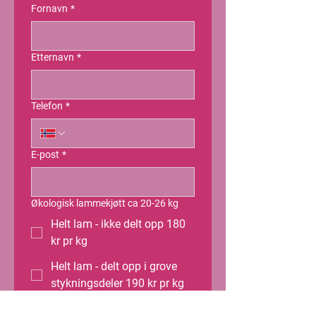
Fornavn
*
Etternavn
*
Telefon
*
E-post
*
Økologisk lammekjøtt ca 20-26 kg
Helt lam - ikke delt opp 180
kr pr kg
Helt lam - delt opp i grove
stykningsdeler 190 kr pr kg
Helt lam - delt opp i enkelt