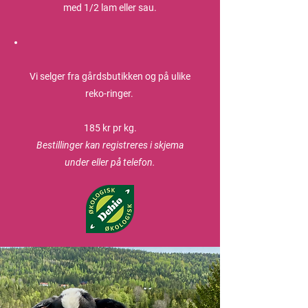
med 1/2 lam eller sau.
Vi selger fra gårdsbutikken og på ulike
reko-ringer.
185 kr pr kg.
Bestillinger kan registreres i skjema
under eller på telefon.