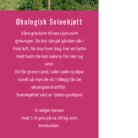
Økologisk Svinekjøtt
Våre gris kom til oss i juni som
grisunger. De bor ute på gården vår i
frisk luft, får kos hver dag, har en hytte
med halm de kan søke ly for vær og
vind.
De får grave i jord, rulle i søle og løpe
rundt så mye de vil. I tillegg får de
økologisk kraftfôr.
Svinekjøttet vårt er Debio-godkjent
Vi selger kasser
med 1/4 gris på ca 20 kg som
inneholder: